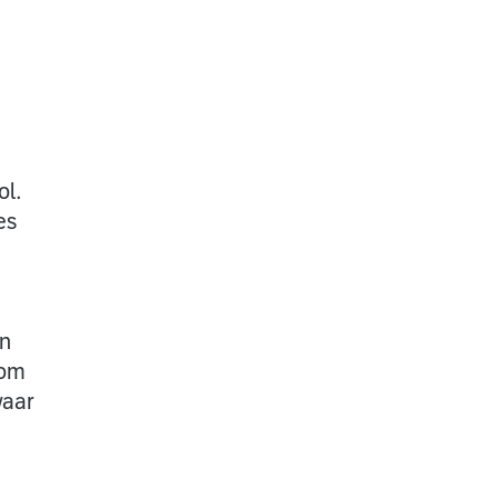
ol.
es
en
 om
waar